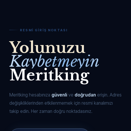
RESMI GIRIŞ NOKTASI
Yolunuzu
Kaybetmeyin
Meritking
Meritking hesabınıza
güvenli
ve
doğrudan
erişin. Adres
değişikliklerinden etkilenmemek için resmi kanalımızı
takip edin. Her zaman doğru noktadasınız.