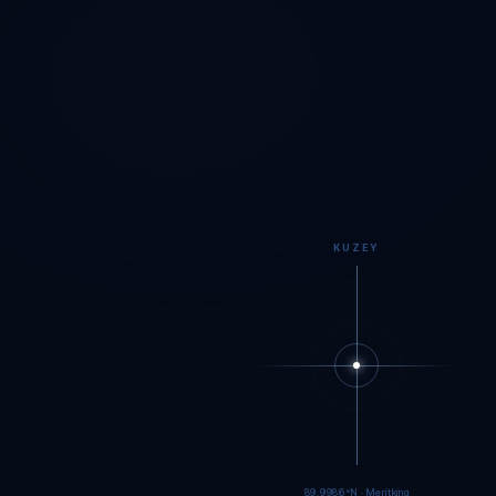
KUZEY
89.9984°N · Meritking