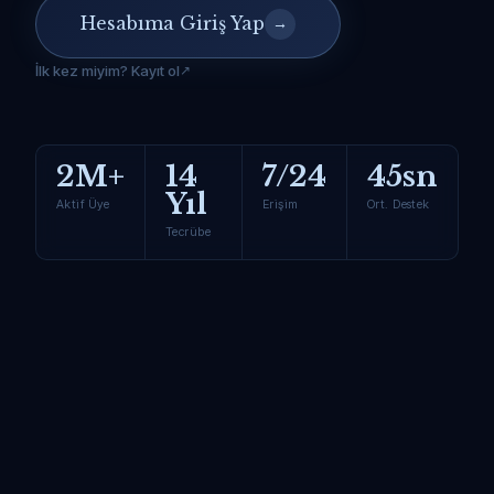
Hesabıma Giriş Yap
→
İlk kez miyim? Kayıt ol
2M+
14
7/24
45sn
Yıl
Aktif Üye
Erişim
Ort. Destek
Tecrübe