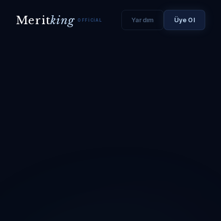
Merit
king
Yardım
Üye Ol
OFFICIAL