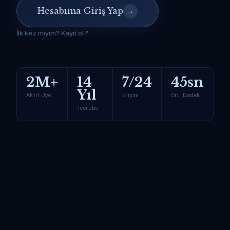
Hesabıma Giriş Yap
→
İlk kez miyim? Kayıt ol
2M+
14
7/24
45sn
Yıl
Aktif Üye
Erişim
Ort. Destek
Tecrübe