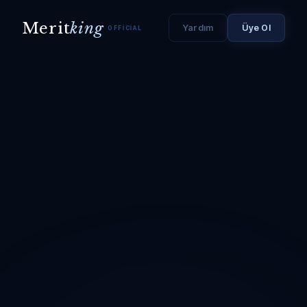
Merit
king
Yardım
Üye Ol
OFFICIAL