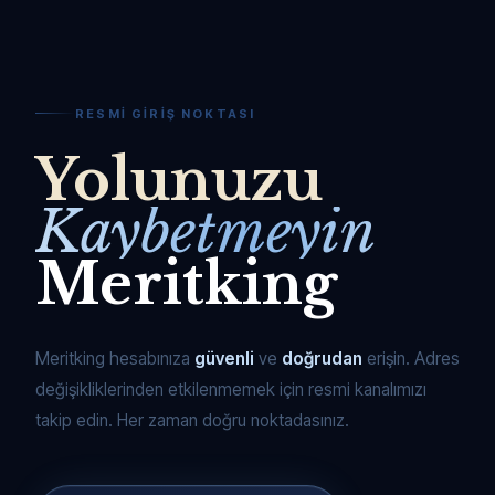
RESMI GIRIŞ NOKTASI
Yolunuzu
Kaybetmeyin
Meritking
Meritking hesabınıza
güvenli
ve
doğrudan
erişin. Adres
değişikliklerinden etkilenmemek için resmi kanalımızı
takip edin. Her zaman doğru noktadasınız.