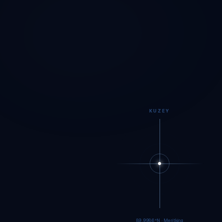
KUZEY
89.9983°N · Meritking