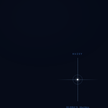
KUZEY
89.9984°N · Meritking