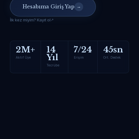
Hesabıma Giriş Yap
→
İlk kez miyim? Kayıt ol
2M+
14
7/24
45sn
Yıl
Aktif Üye
Erişim
Ort. Destek
Tecrübe