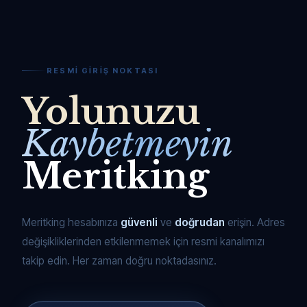
RESMI GIRIŞ NOKTASI
Yolunuzu
Kaybetmeyin
Meritking
Meritking hesabınıza
güvenli
ve
doğrudan
erişin. Adres
değişikliklerinden etkilenmemek için resmi kanalımızı
takip edin. Her zaman doğru noktadasınız.