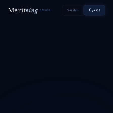
Merit
king
Yardım
Üye Ol
OFFICIAL