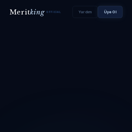
Merit
king
Yardım
Üye Ol
OFFICIAL