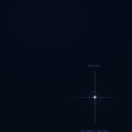
KUZEY
89.9984°N · Meritking