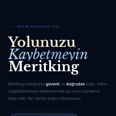
RESMI GIRIŞ NOKTASI
Yolunuzu
Kaybetmeyin
Meritking
Meritking hesabınıza
güvenli
ve
doğrudan
erişin. Adres
değişikliklerinden etkilenmemek için resmi kanalımızı
takip edin. Her zaman doğru noktadasınız.