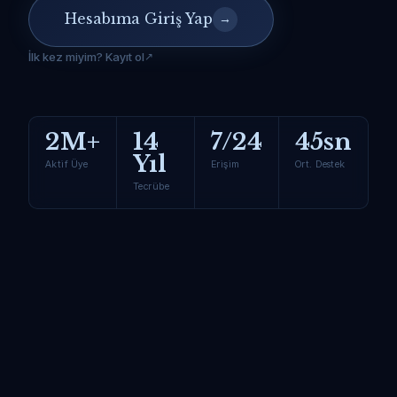
Hesabıma Giriş Yap
→
İlk kez miyim? Kayıt ol
2M+
14
7/24
45sn
Yıl
Aktif Üye
Erişim
Ort. Destek
Tecrübe