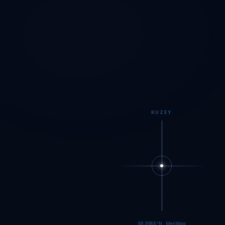
KUZEY
89.9983°N · Meritking