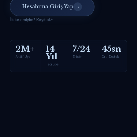
Hesabıma Giriş Yap
→
İlk kez miyim? Kayıt ol
2M+
14
7/24
45sn
Yıl
Aktif Üye
Erişim
Ort. Destek
Tecrübe