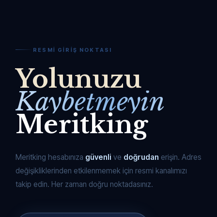
RESMI GIRIŞ NOKTASI
Yolunuzu
Kaybetmeyin
Meritking
Meritking hesabınıza
güvenli
ve
doğrudan
erişin. Adres
değişikliklerinden etkilenmemek için resmi kanalımızı
takip edin. Her zaman doğru noktadasınız.