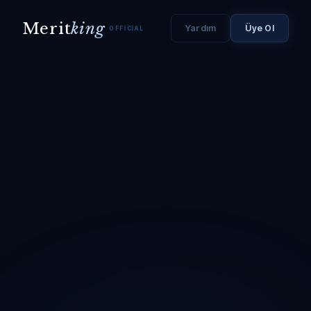
Merit
king
Yardım
Üye Ol
OFFICIAL