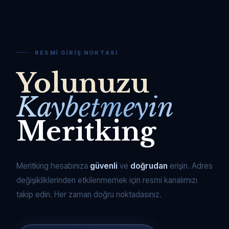
RESMI GIRIŞ NOKTASI
Yolunuzu
Kaybetmeyin
Meritking
Meritking hesabınıza
güvenli
ve
doğrudan
erişin. Adres
değişikliklerinden etkilenmemek için resmi kanalımızı
takip edin. Her zaman doğru noktadasınız.