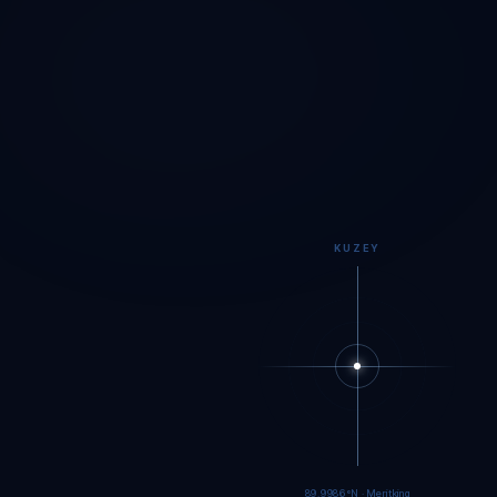
KUZEY
89.9984°N · Meritking