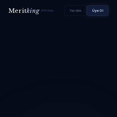
Merit
king
Yardım
Üye Ol
OFFICIAL