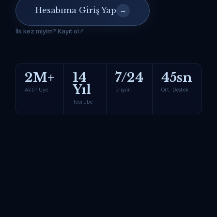
Hesabıma Giriş Yap
→
İlk kez miyim? Kayıt ol
2M+
14
7/24
45sn
Yıl
Aktif Üye
Erişim
Ort. Destek
Tecrübe