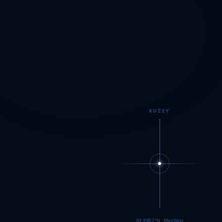
KUZEY
89.9984°N · Meritking