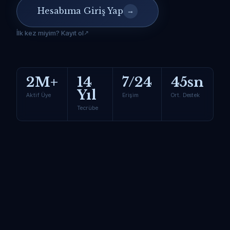
Hesabıma Giriş Yap
→
İlk kez miyim? Kayıt ol
2M+
14
7/24
45sn
Yıl
Aktif Üye
Erişim
Ort. Destek
Tecrübe