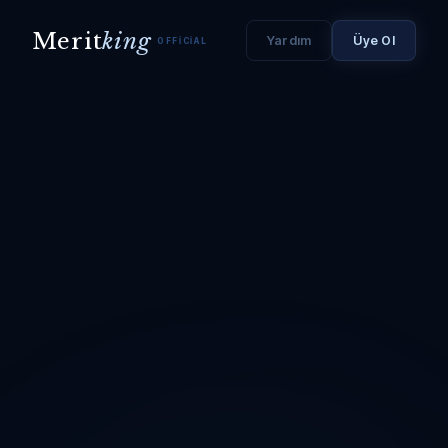
Merit
king
Yardım
Üye Ol
OFFICIAL