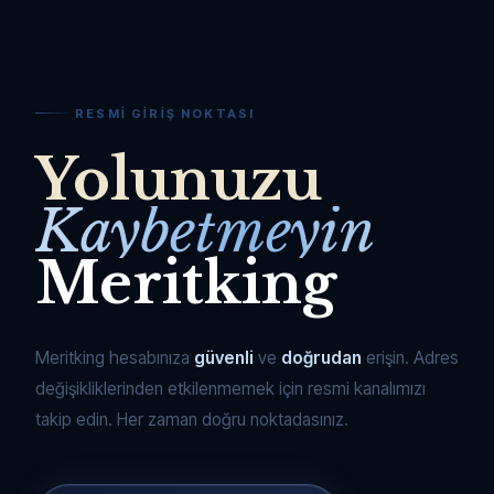
RESMI GIRIŞ NOKTASI
Yolunuzu
Kaybetmeyin
Meritking
Meritking hesabınıza
güvenli
ve
doğrudan
erişin. Adres
değişikliklerinden etkilenmemek için resmi kanalımızı
takip edin. Her zaman doğru noktadasınız.