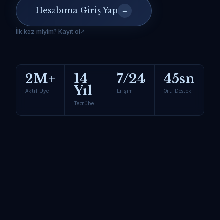
Hesabıma Giriş Yap
→
İlk kez miyim? Kayıt ol
2M+
14
7/24
45sn
Yıl
Aktif Üye
Erişim
Ort. Destek
Tecrübe