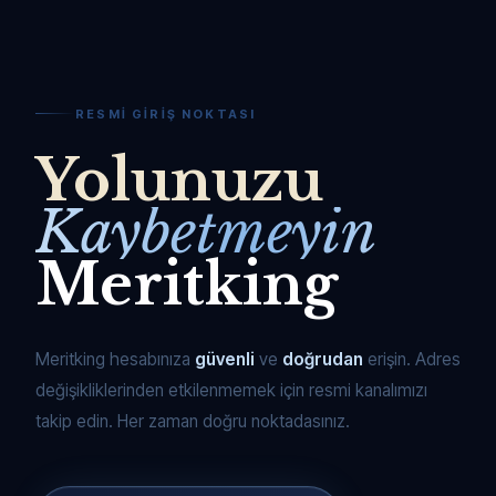
RESMI GIRIŞ NOKTASI
Yolunuzu
Kaybetmeyin
Meritking
Meritking hesabınıza
güvenli
ve
doğrudan
erişin. Adres
değişikliklerinden etkilenmemek için resmi kanalımızı
takip edin. Her zaman doğru noktadasınız.