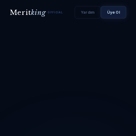
Merit
king
Yardım
Üye Ol
OFFICIAL