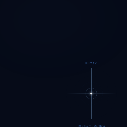
KUZEY
89.9984°N · Meritking