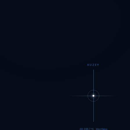
KUZEY
89.9984°N · Meritking