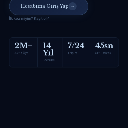
Hesabıma Giriş Yap
→
İlk kez miyim? Kayıt ol
2M+
14
7/24
45sn
Yıl
Aktif Üye
Erişim
Ort. Destek
Tecrübe