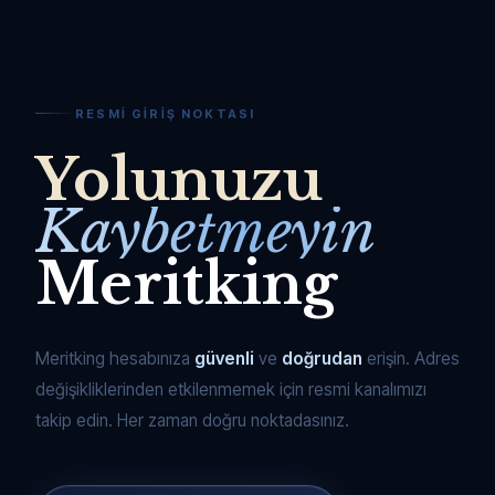
RESMI GIRIŞ NOKTASI
Yolunuzu
Kaybetmeyin
Meritking
Meritking hesabınıza
güvenli
ve
doğrudan
erişin. Adres
değişikliklerinden etkilenmemek için resmi kanalımızı
takip edin. Her zaman doğru noktadasınız.