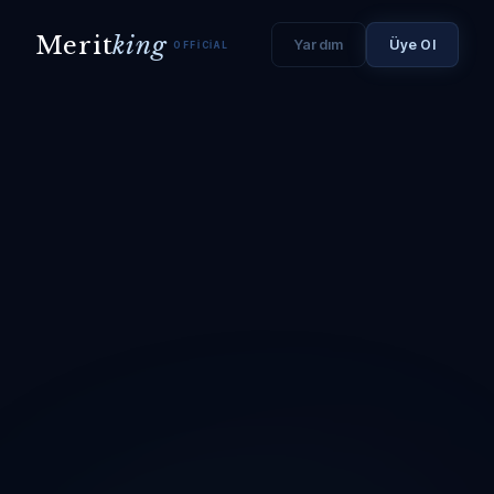
Merit
king
Yardım
Üye Ol
OFFICIAL