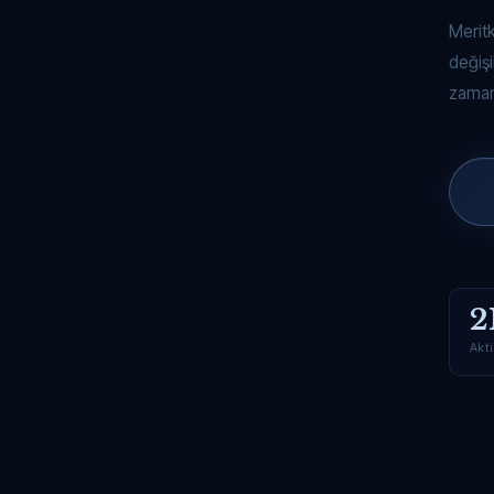
Merit
değişi
zaman
2
Akti