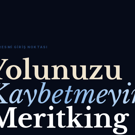
RESMI GIRIŞ NOKTASI
Yolunuzu
Kaybetmeyi
Meritking