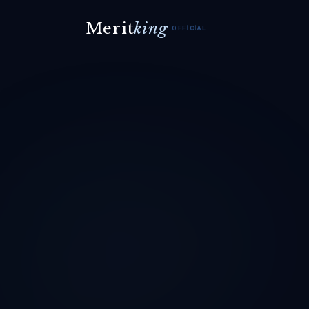
Merit
king
OFFICIAL