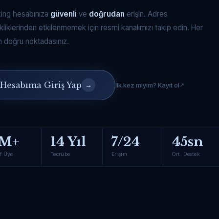
king hesabınıza
güvenli
ve
doğrudan
erişin. Adres
kliklerinden etkilenmemek için resmi kanalımızı takip edin. Her
 doğru noktadasınız.
Hesabıma Giriş Yap
→
İlk kez miyim? Kayıt ol
M+
14 Yıl
7/24
45sn
f Üye
Tecrübe
Erişim
Ort. Destek