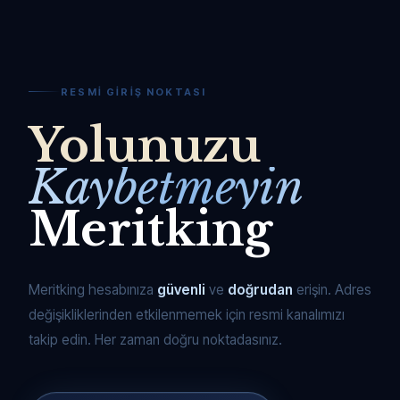
RESMI GIRIŞ NOKTASI
Yolunuzu
Kaybetmeyin
Meritking
Meritking hesabınıza
güvenli
ve
doğrudan
erişin. Adres
değişikliklerinden etkilenmemek için resmi kanalımızı
takip edin. Her zaman doğru noktadasınız.