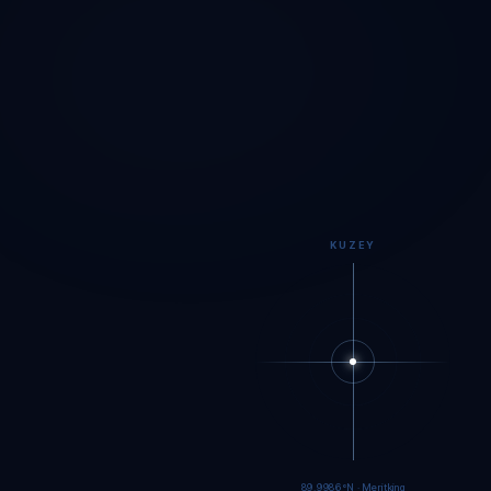
KUZEY
89.9983°N · Meritking