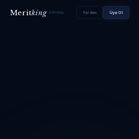
Merit
king
Yardım
Üye Ol
OFFICIAL