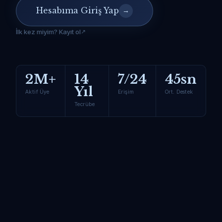
Hesabıma Giriş Yap
→
İlk kez miyim? Kayıt ol
2M+
14
7/24
45sn
Yıl
Aktif Üye
Erişim
Ort. Destek
Tecrübe