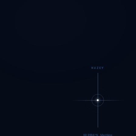
KUZEY
89.9984°N · Meritking