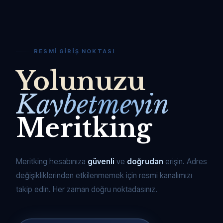
RESMI GIRIŞ NOKTASI
Yolunuzu
Kaybetmeyin
Meritking
Meritking hesabınıza
güvenli
ve
doğrudan
erişin. Adres
değişikliklerinden etkilenmemek için resmi kanalımızı
takip edin. Her zaman doğru noktadasınız.