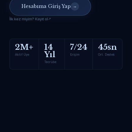
Hesabıma Giriş Yap
→
İlk kez miyim? Kayıt ol
2M+
14
7/24
45sn
Yıl
Aktif Üye
Erişim
Ort. Destek
Tecrübe