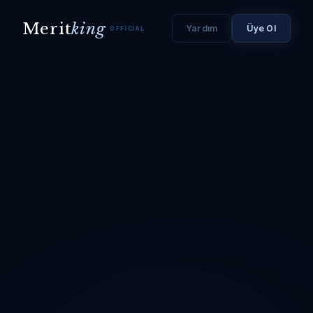
Merit
king
Yardım
Üye Ol
OFFICIAL