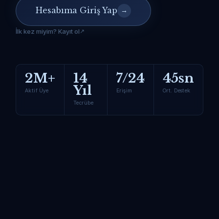
Hesabıma Giriş Yap
→
İlk kez miyim? Kayıt ol
2M+
14
7/24
45sn
Yıl
Aktif Üye
Erişim
Ort. Destek
Tecrübe