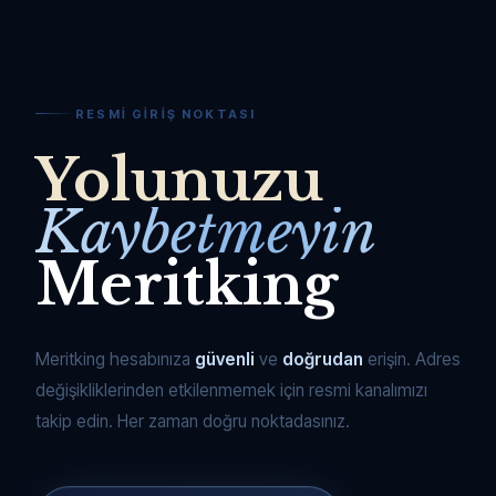
RESMI GIRIŞ NOKTASI
Yolunuzu
Kaybetmeyin
Meritking
Meritking hesabınıza
güvenli
ve
doğrudan
erişin. Adres
değişikliklerinden etkilenmemek için resmi kanalımızı
takip edin. Her zaman doğru noktadasınız.