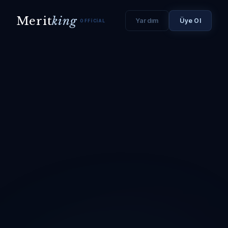
Merit
king
Yardım
Üye Ol
OFFICIAL