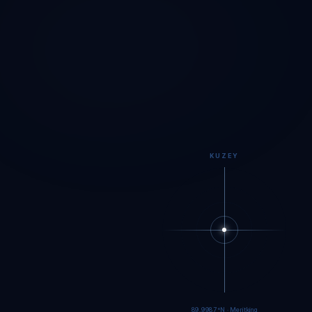
KUZEY
89.9984°N · Meritking