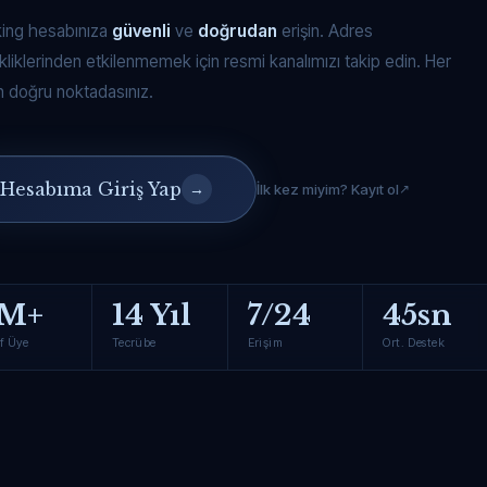
king hesabınıza
güvenli
ve
doğrudan
erişin. Adres
kliklerinden etkilenmemek için resmi kanalımızı takip edin. Her
 doğru noktadasınız.
Hesabıma Giriş Yap
→
İlk kez miyim? Kayıt ol
M+
14 Yıl
7/24
45sn
f Üye
Tecrübe
Erişim
Ort. Destek