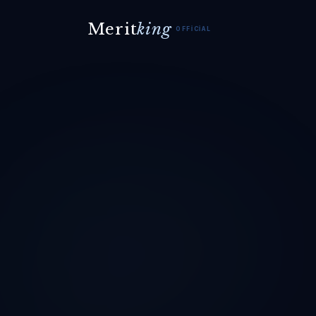
Merit
king
OFFICIAL