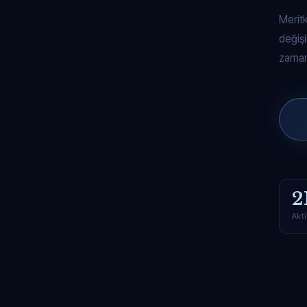
Merit
değişi
zaman
2
Akti