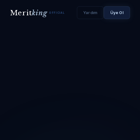
Merit
king
Yardım
Üye Ol
OFFICIAL