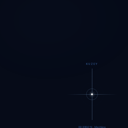
KUZEY
89.9984°N · Meritking