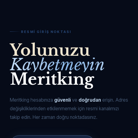
RESMI GIRIŞ NOKTASI
Yolunuzu
Kaybetmeyin
Meritking
Meritking hesabınıza
güvenli
ve
doğrudan
erişin. Adres
değişikliklerinden etkilenmemek için resmi kanalımızı
takip edin. Her zaman doğru noktadasınız.