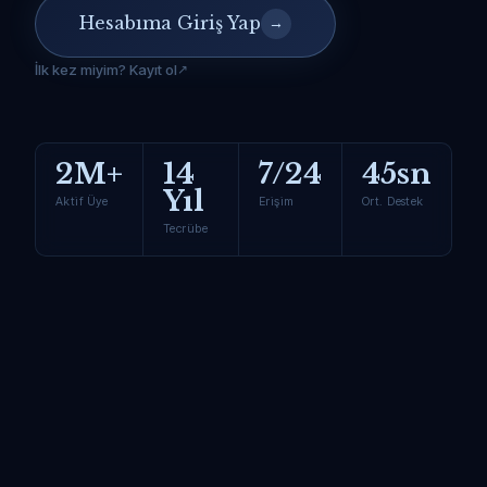
Hesabıma Giriş Yap
→
İlk kez miyim? Kayıt ol
2M+
14
7/24
45sn
Yıl
Aktif Üye
Erişim
Ort. Destek
Tecrübe