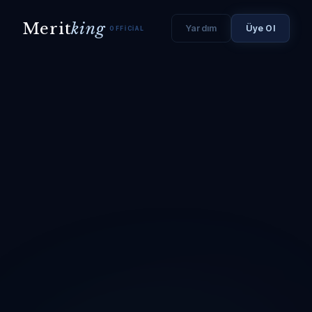
Merit
king
Yardım
Üye Ol
OFFICIAL