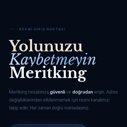
RESMI GIRIŞ NOKTASI
Yolunuzu
Kaybetmeyin
Meritking
Meritking hesabınıza
güvenli
ve
doğrudan
erişin. Adres
değişikliklerinden etkilenmemek için resmi kanalımızı
takip edin. Her zaman doğru noktadasınız.