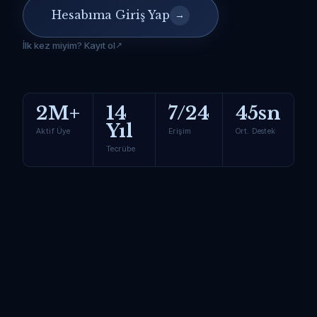
Hesabıma Giriş Yap
→
İlk kez miyim? Kayıt ol
2M+
14
7/24
45sn
Yıl
Aktif Üye
Erişim
Ort. Destek
Tecrübe