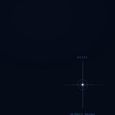
KUZEY
89.9984°N · Meritking