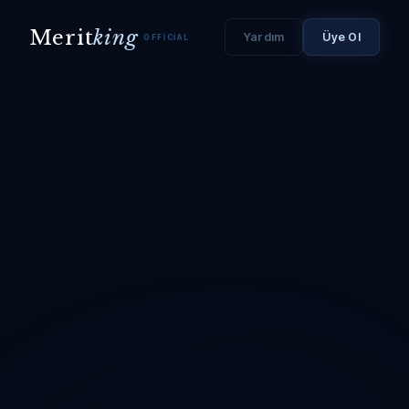
Merit
king
Yardım
Üye Ol
OFFICIAL