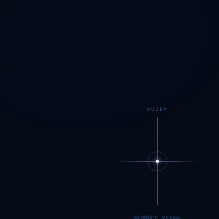
KUZEY
89.9983°N · Meritking