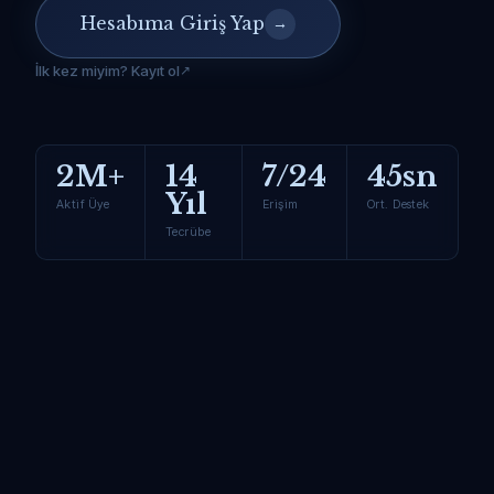
Hesabıma Giriş Yap
→
İlk kez miyim? Kayıt ol
2M+
14
7/24
45sn
Yıl
Aktif Üye
Erişim
Ort. Destek
Tecrübe