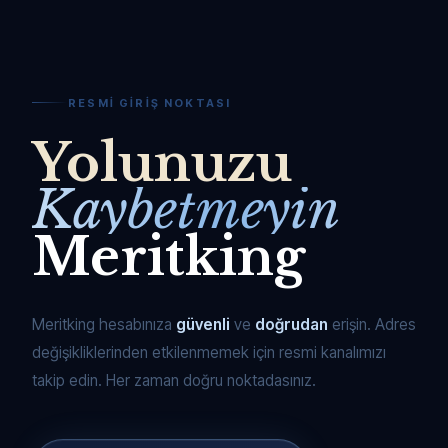
RESMI GIRIŞ NOKTASI
Yolunuzu
Kaybetmeyin
Meritking
Meritking hesabınıza
güvenli
ve
doğrudan
erişin. Adres
değişikliklerinden etkilenmemek için resmi kanalımızı
takip edin. Her zaman doğru noktadasınız.