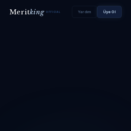
Merit
king
Yardım
Üye Ol
OFFICIAL