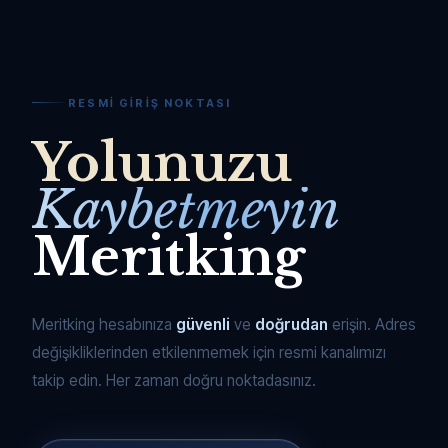
RESMI GIRIŞ NOKTASI
Yolunuzu
Kaybetmeyin
Meritking
Meritking hesabınıza
güvenli
ve
doğrudan
erişin. Adres
değişikliklerinden etkilenmemek için resmi kanalımızı
takip edin. Her zaman doğru noktadasınız.