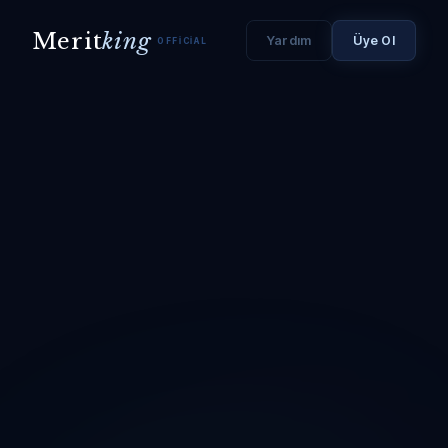
Merit
king
Yardım
Üye Ol
OFFICIAL