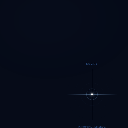
KUZEY
89.9983°N · Meritking