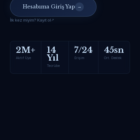
Hesabıma Giriş Yap
→
İlk kez miyim? Kayıt ol
2M+
14
7/24
45sn
Yıl
Aktif Üye
Erişim
Ort. Destek
Tecrübe