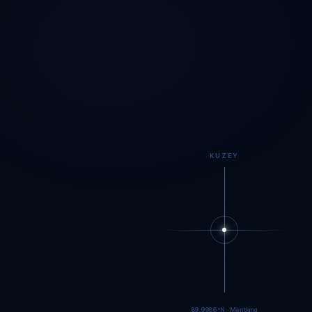
KUZEY
89.9984°N · Meritking