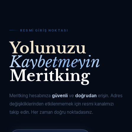
RESMI GIRIŞ NOKTASI
Yolunuzu
Kaybetmeyin
Meritking
Meritking hesabınıza
güvenli
ve
doğrudan
erişin. Adres
değişikliklerinden etkilenmemek için resmi kanalımızı
takip edin. Her zaman doğru noktadasınız.