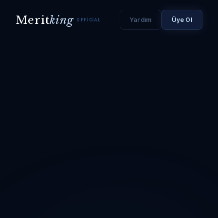
Merit
king
Yardım
Üye Ol
OFFICIAL