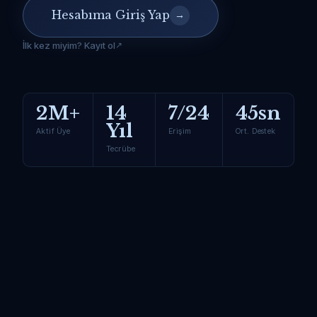
Hesabıma Giriş Yap
→
İlk kez miyim? Kayıt ol
2M+
14
7/24
45sn
Yıl
Aktif Üye
Erişim
Ort. Destek
Tecrübe