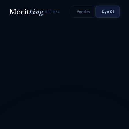
Merit
king
Yardım
Üye Ol
OFFICIAL