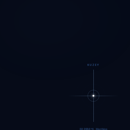
KUZEY
89.9984°N · Meritking