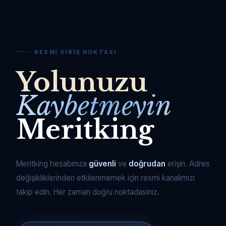
RESMI GIRIŞ NOKTASI
Yolunuzu
Kaybetmeyin
Meritking
Meritking hesabınıza
güvenli
ve
doğrudan
erişin. Adres
değişikliklerinden etkilenmemek için resmi kanalımızı
takip edin. Her zaman doğru noktadasınız.