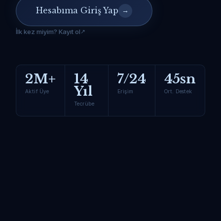
Hesabıma Giriş Yap
→
İlk kez miyim? Kayıt ol
2M+
14
7/24
45sn
Yıl
Aktif Üye
Erişim
Ort. Destek
Tecrübe