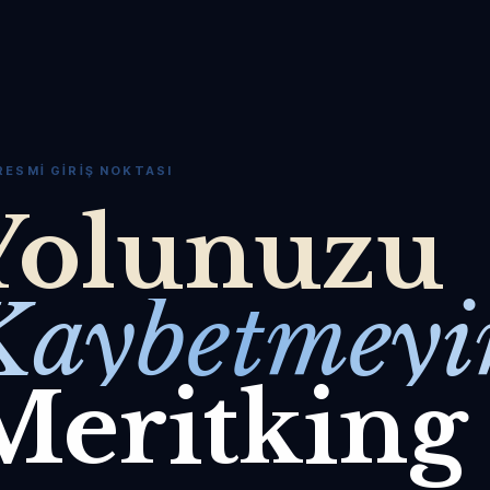
RESMI GIRIŞ NOKTASI
Yolunuzu
Kaybetmeyi
Meritking