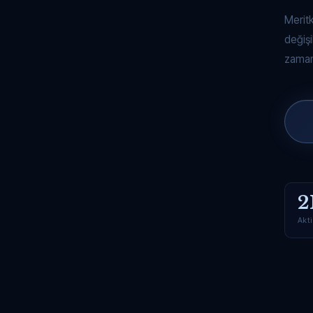
Merit
değişi
zaman
2
Akti