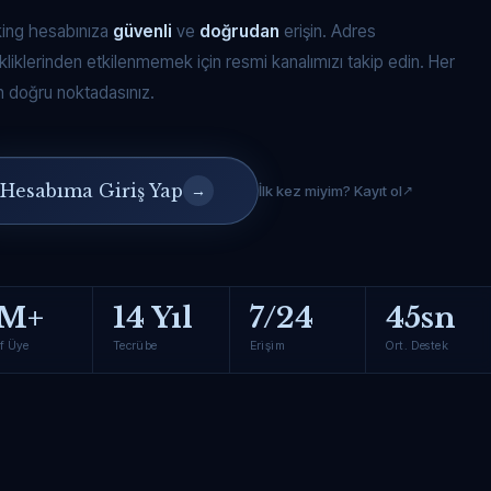
king hesabınıza
güvenli
ve
doğrudan
erişin. Adres
kliklerinden etkilenmemek için resmi kanalımızı takip edin. Her
 doğru noktadasınız.
Hesabıma Giriş Yap
→
İlk kez miyim? Kayıt ol
M+
14 Yıl
7/24
45sn
f Üye
Tecrübe
Erişim
Ort. Destek