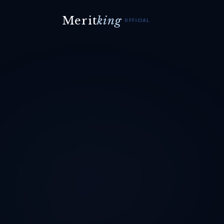
Merit
king
OFFICIAL