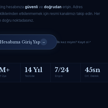
king hesabınıza
güvenli
ve
doğrudan
erişin. Adres
kliklerinden etkilenmemek için resmi kanalımızı takip edin. Her
 doğru noktadasınız.
Hesabıma Giriş Yap
→
İlk kez miyim? Kayıt ol
M+
14 Yıl
7/24
45sn
f Üye
Tecrübe
Erişim
Ort. Destek