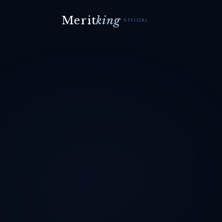
Merit
king
OFFICIAL