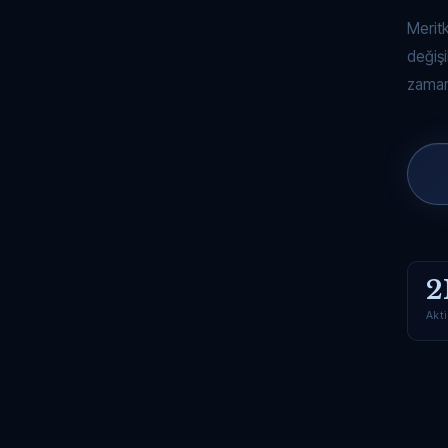
Merit
değişi
zaman
2
Akti