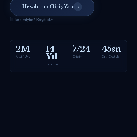
Hesabıma Giriş Yap
→
İlk kez miyim? Kayıt ol
2M+
14
7/24
45sn
Yıl
Aktif Üye
Erişim
Ort. Destek
Tecrübe