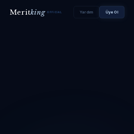
Merit
king
Yardım
Üye Ol
OFFICIAL