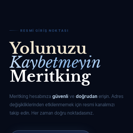
RESMI GIRIŞ NOKTASI
Yolunuzu
Kaybetmeyin
Meritking
Meritking hesabınıza
güvenli
ve
doğrudan
erişin. Adres
değişikliklerinden etkilenmemek için resmi kanalımızı
takip edin. Her zaman doğru noktadasınız.