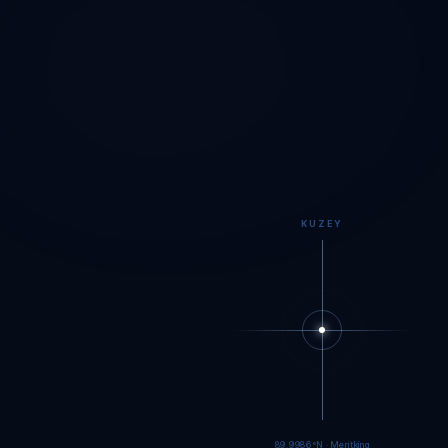
KUZEY
89.9983°N · Meritking