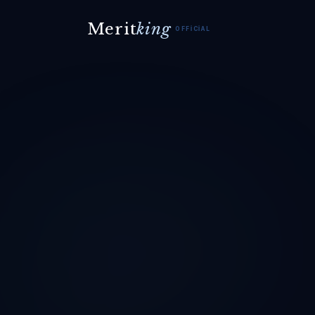
Merit
king
OFFICIAL