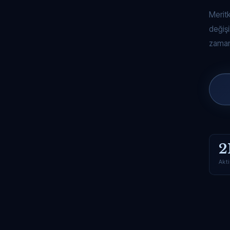
Merit
değişi
zaman
2
Akti