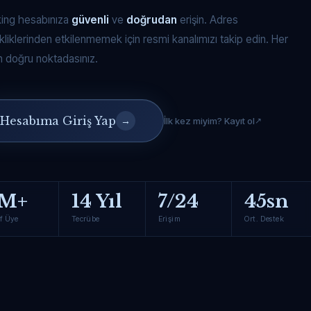
king hesabınıza
güvenli
ve
doğrudan
erişin. Adres
kliklerinden etkilenmemek için resmi kanalımızı takip edin. Her
 doğru noktadasınız.
Hesabıma Giriş Yap
→
İlk kez miyim? Kayıt ol
M+
14 Yıl
7/24
45sn
f Üye
Tecrübe
Erişim
Ort. Destek