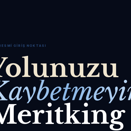
RESMI GIRIŞ NOKTASI
Yolunuzu
Kaybetmeyi
Meritking