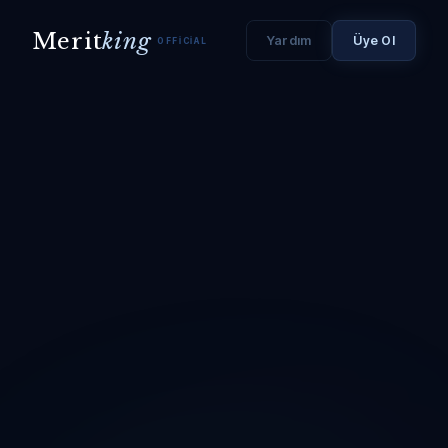
Merit
king
Yardım
Üye Ol
OFFICIAL