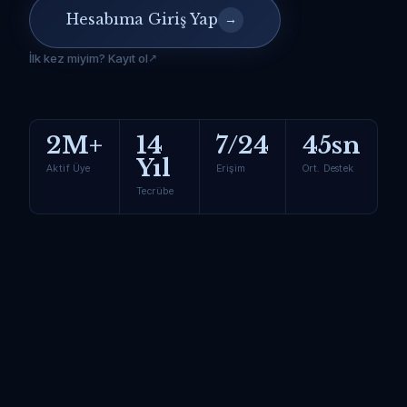
Hesabıma Giriş Yap
→
İlk kez miyim? Kayıt ol
2M+
14
7/24
45sn
Yıl
Aktif Üye
Erişim
Ort. Destek
Tecrübe