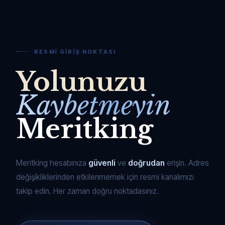
RESMI GIRIŞ NOKTASI
Yolunuzu
Kaybetmeyin
Meritking
Meritking hesabınıza
güvenli
ve
doğrudan
erişin. Adres
değişikliklerinden etkilenmemek için resmi kanalımızı
takip edin. Her zaman doğru noktadasınız.