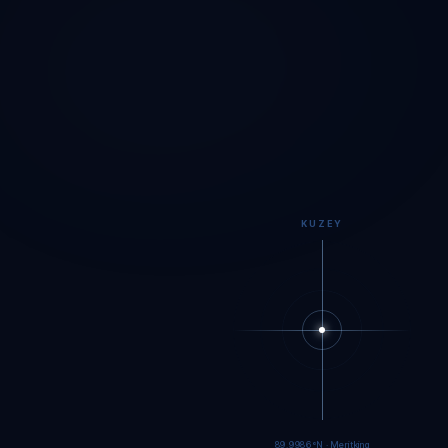
KUZEY
89.9984°N · Meritking