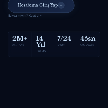
Hesabıma Giriş Yap
→
İlk kez miyim? Kayıt ol
2M+
14
7/24
45sn
Yıl
Aktif Üye
Erişim
Ort. Destek
Tecrübe