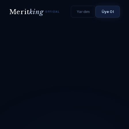
Merit
king
Yardım
Üye Ol
OFFICIAL