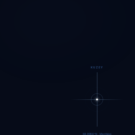
KUZEY
89.9983°N · Meritking