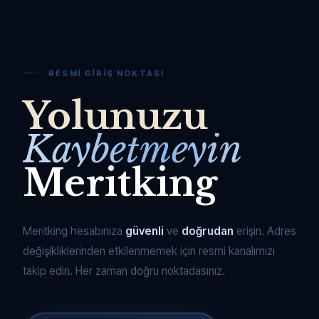
RESMI GIRIŞ NOKTASI
Yolunuzu
Kaybetmeyin
Meritking
Meritking hesabınıza
güvenli
ve
doğrudan
erişin. Adres
değişikliklerinden etkilenmemek için resmi kanalımızı
takip edin. Her zaman doğru noktadasınız.