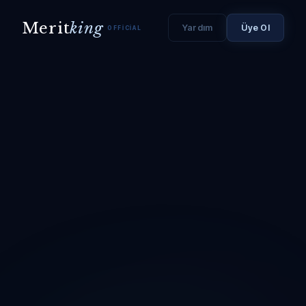
Merit
king
Yardım
Üye Ol
OFFICIAL