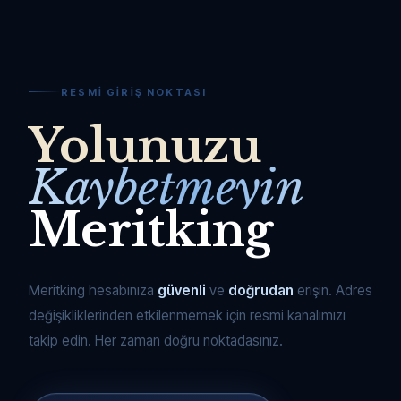
RESMI GIRIŞ NOKTASI
Yolunuzu
Kaybetmeyin
Meritking
Meritking hesabınıza
güvenli
ve
doğrudan
erişin. Adres
değişikliklerinden etkilenmemek için resmi kanalımızı
takip edin. Her zaman doğru noktadasınız.