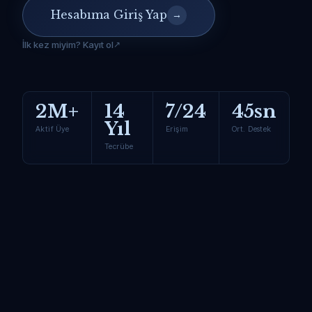
Hesabıma Giriş Yap
→
İlk kez miyim? Kayıt ol
2M+
14
7/24
45sn
Yıl
Aktif Üye
Erişim
Ort. Destek
Tecrübe