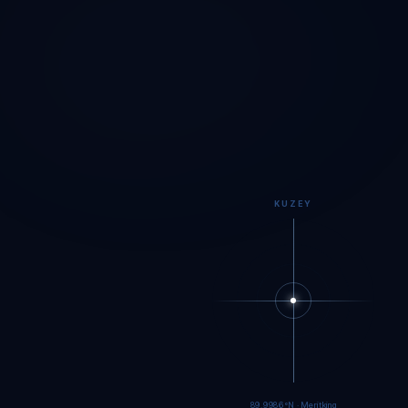
KUZEY
89.9984°N · Meritking