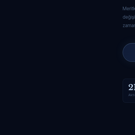
Merit
değişi
zaman
2
Akti