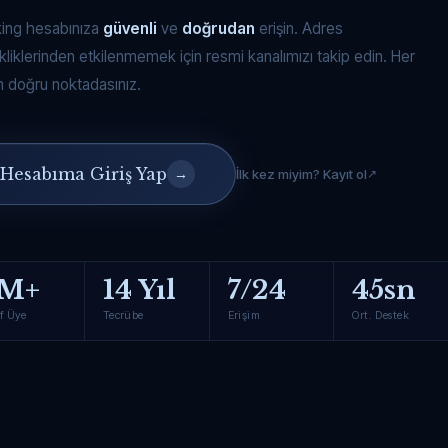
king hesabınıza
güvenli
ve
doğrudan
erişin. Adres
kliklerinden etkilenmemek için resmi kanalımızı takip edin. Her
 doğru noktadasınız.
Hesabıma Giriş Yap
→
İlk kez miyim? Kayıt ol
M+
14 Yıl
7/24
45sn
f Üye
Tecrübe
Erişim
Ort. Destek