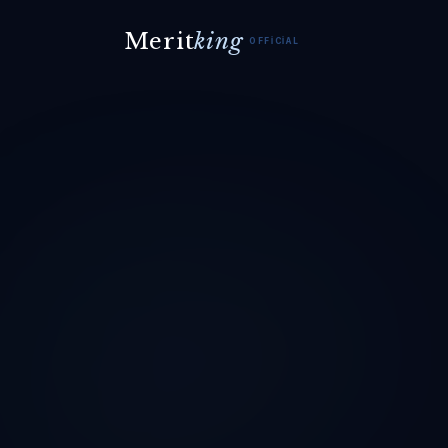
Merit
king
OFFICIAL