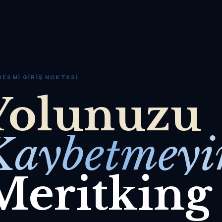
RESMI GIRIŞ NOKTASI
Yolunuzu
Kaybetmeyi
Meritking