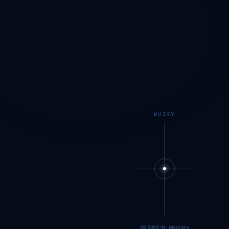
KUZEY
89.9984°N · Meritking