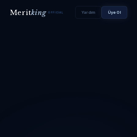
Merit
king
Yardım
Üye Ol
OFFICIAL