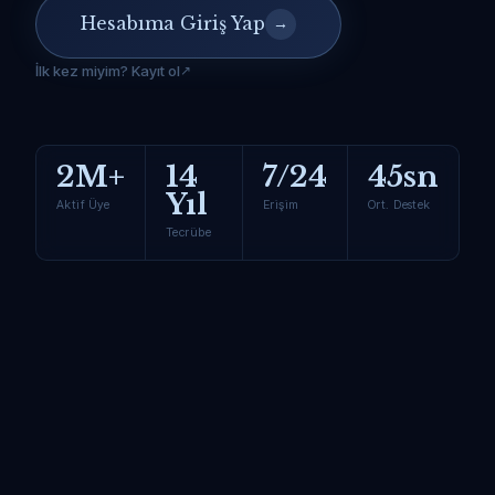
Hesabıma Giriş Yap
→
İlk kez miyim? Kayıt ol
2M+
14
7/24
45sn
Yıl
Aktif Üye
Erişim
Ort. Destek
Tecrübe