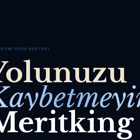
RESMI GIRIŞ NOKTASI
Yolunuzu
Kaybetmeyi
Meritking