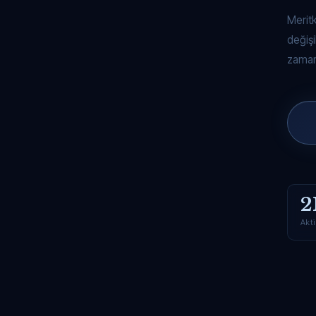
Merit
değişi
zaman
2
Akti