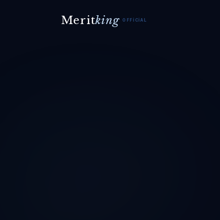
Merit
king
OFFICIAL