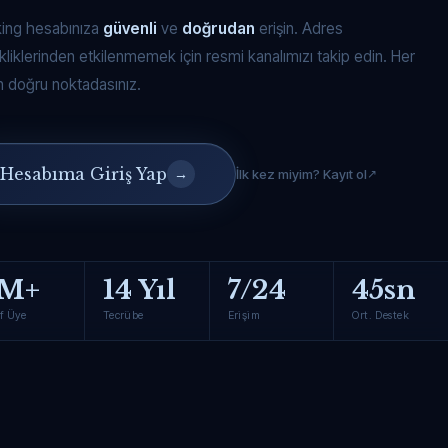
king hesabınıza
güvenli
ve
doğrudan
erişin. Adres
kliklerinden etkilenmemek için resmi kanalımızı takip edin. Her
 doğru noktadasınız.
Hesabıma Giriş Yap
→
İlk kez miyim? Kayıt ol
M+
14 Yıl
7/24
45sn
f Üye
Tecrübe
Erişim
Ort. Destek