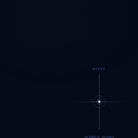
KUZEY
89.9984°N · Meritking