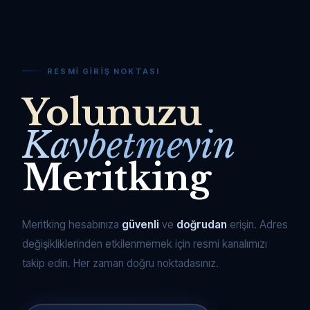
RESMI GIRIŞ NOKTASI
Yolunuzu
Kaybetmeyin
Meritking
Meritking hesabınıza
güvenli
ve
doğrudan
erişin. Adres
değişikliklerinden etkilenmemek için resmi kanalımızı
takip edin. Her zaman doğru noktadasınız.