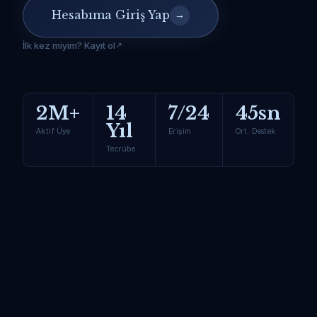
Hesabıma Giriş Yap
→
İlk kez miyim? Kayıt ol
2M+
14
7/24
45sn
Yıl
Aktif Üye
Erişim
Ort. Destek
Tecrübe