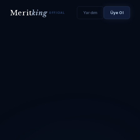
Merit
king
Yardım
Üye Ol
OFFICIAL