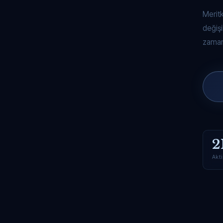
Merit
değişi
zaman
2
Akti