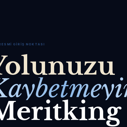
RESMI GIRIŞ NOKTASI
Yolunuzu
Kaybetmeyi
Meritking