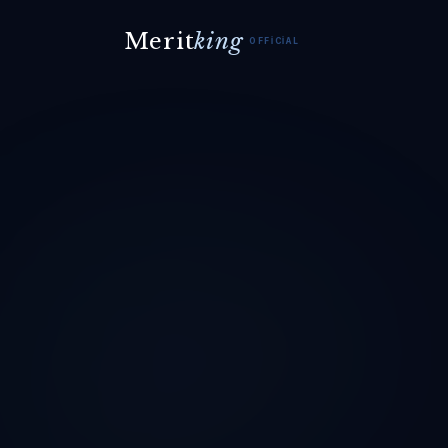
Merit
king
OFFICIAL