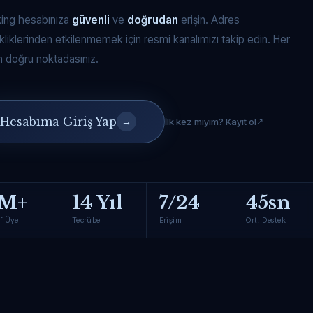
king hesabınıza
güvenli
ve
doğrudan
erişin. Adres
kliklerinden etkilenmemek için resmi kanalımızı takip edin. Her
 doğru noktadasınız.
Hesabıma Giriş Yap
→
İlk kez miyim? Kayıt ol
M+
14 Yıl
7/24
45sn
f Üye
Tecrübe
Erişim
Ort. Destek