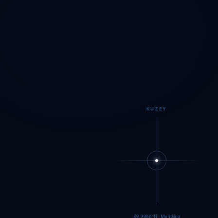
KUZEY
89.9984°N · Meritking