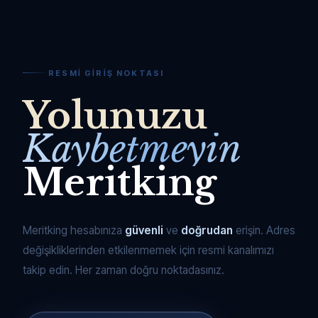
RESMI GIRIŞ NOKTASI
Yolunuzu
Kaybetmeyin
Meritking
Meritking hesabınıza
güvenli
ve
doğrudan
erişin. Adres
değişikliklerinden etkilenmemek için resmi kanalımızı
takip edin. Her zaman doğru noktadasınız.