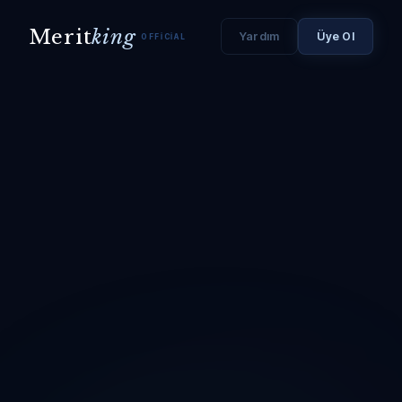
Merit
king
Yardım
Üye Ol
OFFICIAL