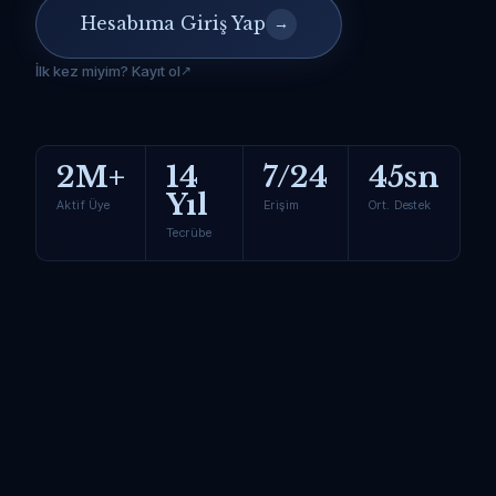
Hesabıma Giriş Yap
→
İlk kez miyim? Kayıt ol
2M+
14
7/24
45sn
Yıl
Aktif Üye
Erişim
Ort. Destek
Tecrübe