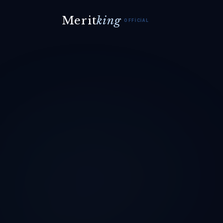
Merit
king
OFFICIAL