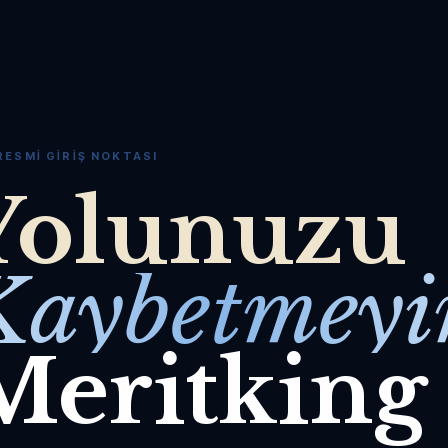
RESMI GIRIŞ NOKTASI
Yolunuzu
Kaybetmeyi
Meritking