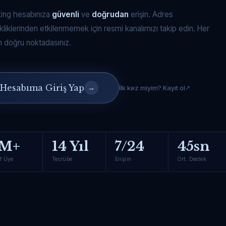
king hesabınıza
güvenli
ve
doğrudan
erişin. Adres
kliklerinden etkilenmemek için resmi kanalımızı takip edin. Her
 doğru noktadasınız.
Hesabıma Giriş Yap
→
İlk kez miyim? Kayıt ol
M+
14 Yıl
7/24
45sn
f Üye
Tecrübe
Erişim
Ort. Destek