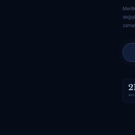
Merit
değişi
zaman
2
Akti