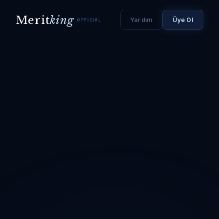
Merit
king
Yardım
Üye Ol
OFFICIAL