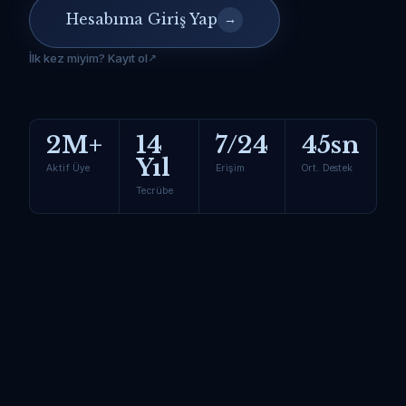
Hesabıma Giriş Yap
→
İlk kez miyim? Kayıt ol
2M+
14
7/24
45sn
Yıl
Aktif Üye
Erişim
Ort. Destek
Tecrübe