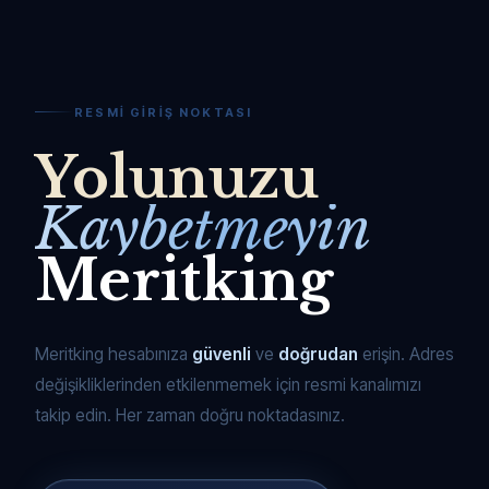
RESMI GIRIŞ NOKTASI
Yolunuzu
Kaybetmeyin
Meritking
Meritking hesabınıza
güvenli
ve
doğrudan
erişin. Adres
değişikliklerinden etkilenmemek için resmi kanalımızı
takip edin. Her zaman doğru noktadasınız.