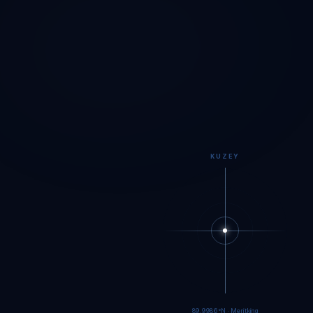
KUZEY
89.9984°N · Meritking