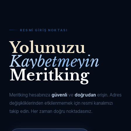
RESMI GIRIŞ NOKTASI
Yolunuzu
Kaybetmeyin
Meritking
Meritking hesabınıza
güvenli
ve
doğrudan
erişin. Adres
değişikliklerinden etkilenmemek için resmi kanalımızı
takip edin. Her zaman doğru noktadasınız.