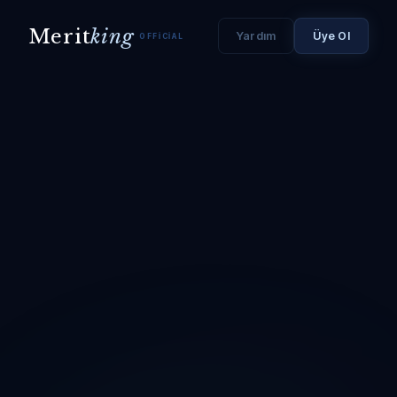
Merit
king
Yardım
Üye Ol
OFFICIAL