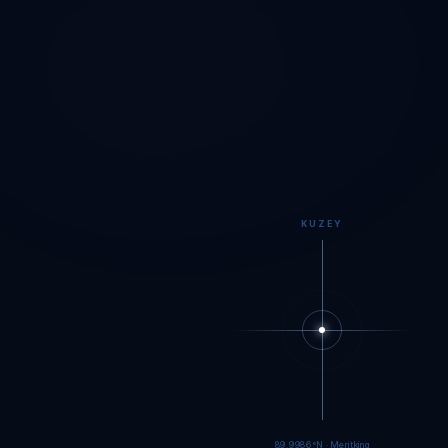
KUZEY
89.9984°N · Meritking