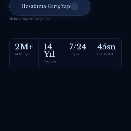
Hesabıma Giriş Yap
→
İlk kez miyim? Kayıt ol
2M+
14
7/24
45sn
Yıl
Aktif Üye
Erişim
Ort. Destek
Tecrübe