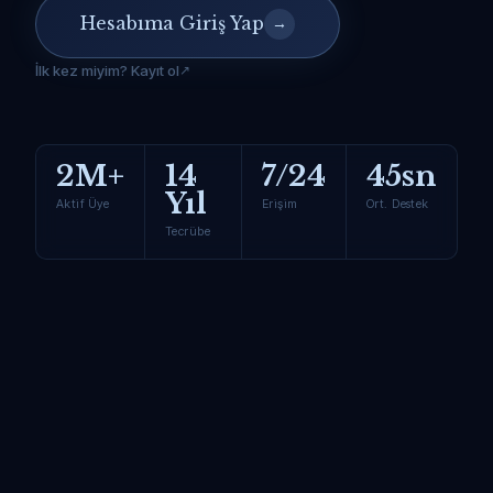
Hesabıma Giriş Yap
→
İlk kez miyim? Kayıt ol
2M+
14
7/24
45sn
Yıl
Aktif Üye
Erişim
Ort. Destek
Tecrübe