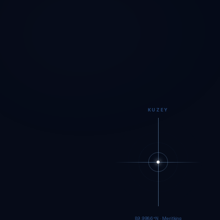
KUZEY
89.9984°N · Meritking