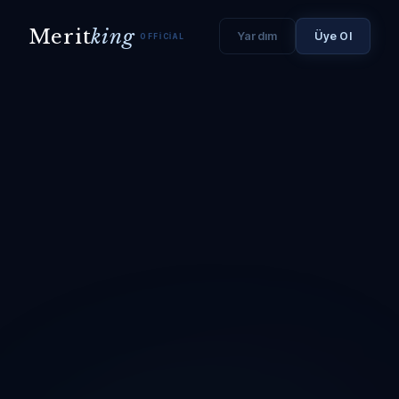
Merit
king
Yardım
Üye Ol
OFFICIAL