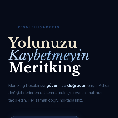
RESMI GIRIŞ NOKTASI
Yolunuzu
Kaybetmeyin
Meritking
Meritking hesabınıza
güvenli
ve
doğrudan
erişin. Adres
değişikliklerinden etkilenmemek için resmi kanalımızı
takip edin. Her zaman doğru noktadasınız.