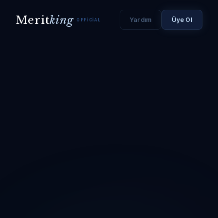
Merit
king
Yardım
Üye Ol
OFFICIAL