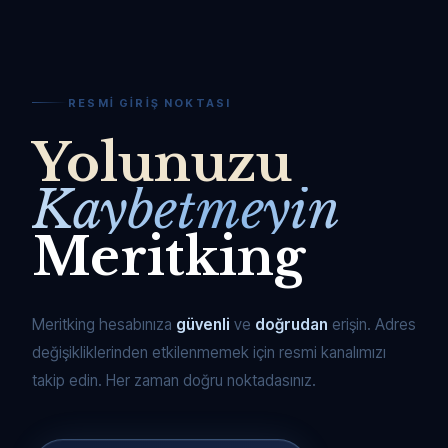
RESMI GIRIŞ NOKTASI
Yolunuzu
Kaybetmeyin
Meritking
Meritking hesabınıza
güvenli
ve
doğrudan
erişin. Adres
değişikliklerinden etkilenmemek için resmi kanalımızı
takip edin. Her zaman doğru noktadasınız.