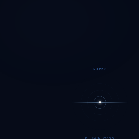
KUZEY
89.9983°N · Meritking