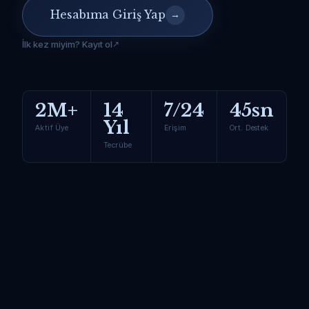
Hesabıma Giriş Yap
→
İlk kez miyim? Kayıt ol
2M+
14
7/24
45sn
Yıl
Aktif Üye
Erişim
Ort. Destek
Tecrübe