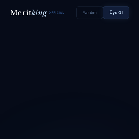
Merit
king
Yardım
Üye Ol
OFFICIAL