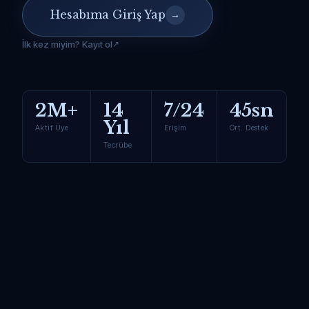
Hesabıma Giriş Yap
→
İlk kez miyim? Kayıt ol
2M+
14
7/24
45sn
Yıl
Aktif Üye
Erişim
Ort. Destek
Tecrübe