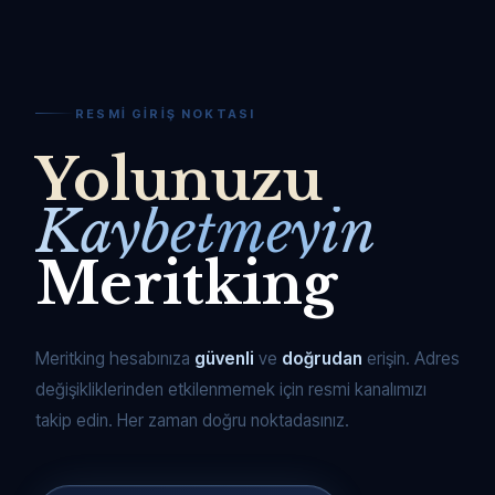
RESMI GIRIŞ NOKTASI
Yolunuzu
Kaybetmeyin
Meritking
Meritking hesabınıza
güvenli
ve
doğrudan
erişin. Adres
değişikliklerinden etkilenmemek için resmi kanalımızı
takip edin. Her zaman doğru noktadasınız.