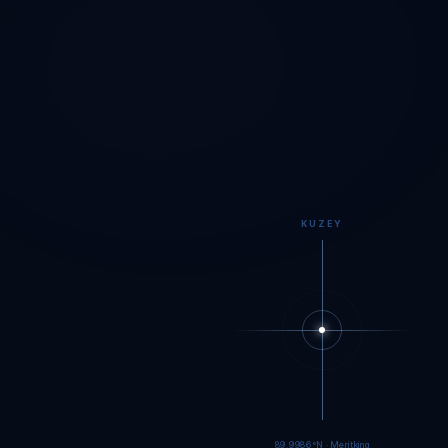
KUZEY
89.9983°N · Meritking