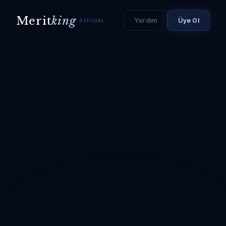
Merit
king
Yardım
Üye Ol
OFFICIAL