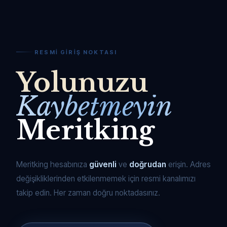
RESMI GIRIŞ NOKTASI
Yolunuzu
Kaybetmeyin
Meritking
Meritking hesabınıza
güvenli
ve
doğrudan
erişin. Adres
değişikliklerinden etkilenmemek için resmi kanalımızı
takip edin. Her zaman doğru noktadasınız.