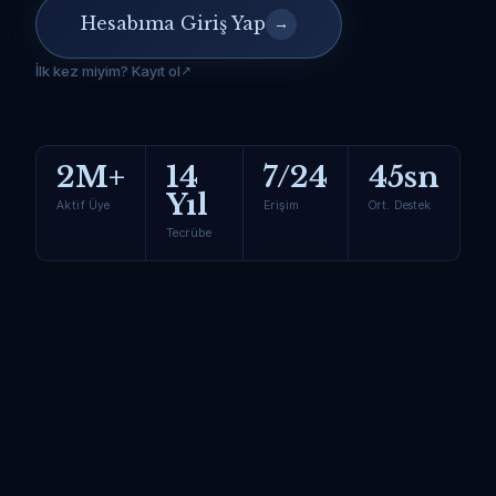
Hesabıma Giriş Yap
→
İlk kez miyim? Kayıt ol
2M+
14
7/24
45sn
Yıl
Aktif Üye
Erişim
Ort. Destek
Tecrübe