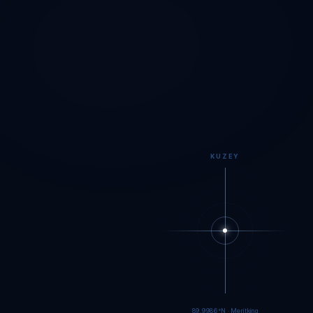
KUZEY
89.9984°N · Meritking