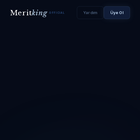
Merit
king
Yardım
Üye Ol
OFFICIAL