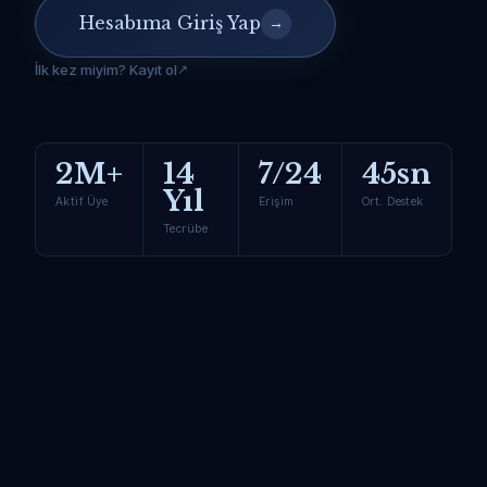
Hesabıma Giriş Yap
→
İlk kez miyim? Kayıt ol
2M+
14
7/24
45sn
Yıl
Aktif Üye
Erişim
Ort. Destek
Tecrübe