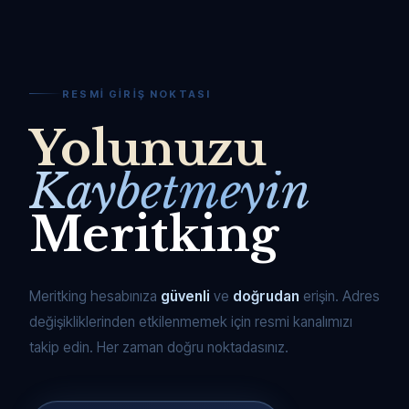
RESMI GIRIŞ NOKTASI
Yolunuzu
Kaybetmeyin
Meritking
Meritking hesabınıza
güvenli
ve
doğrudan
erişin. Adres
değişikliklerinden etkilenmemek için resmi kanalımızı
takip edin. Her zaman doğru noktadasınız.