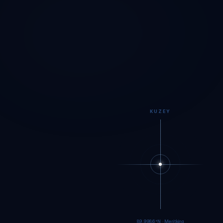
KUZEY
89.9984°N · Meritking