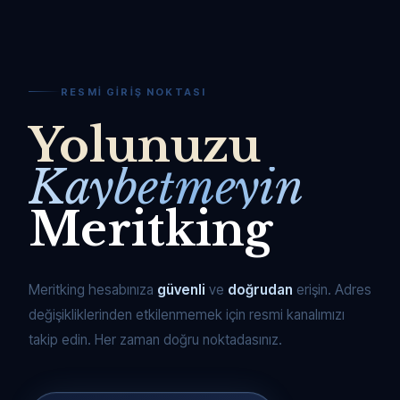
RESMI GIRIŞ NOKTASI
Yolunuzu
Kaybetmeyin
Meritking
Meritking hesabınıza
güvenli
ve
doğrudan
erişin. Adres
değişikliklerinden etkilenmemek için resmi kanalımızı
takip edin. Her zaman doğru noktadasınız.