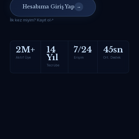
Hesabıma Giriş Yap
→
İlk kez miyim? Kayıt ol
2M+
14
7/24
45sn
Yıl
Aktif Üye
Erişim
Ort. Destek
Tecrübe