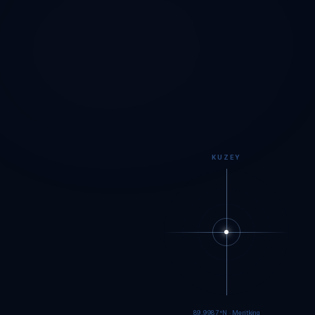
KUZEY
89.9984°N · Meritking