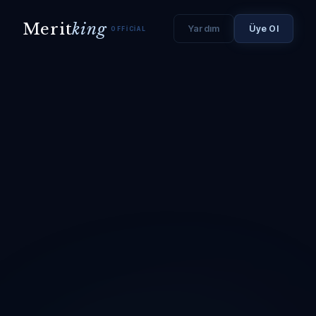
Merit
king
Yardım
Üye Ol
OFFICIAL