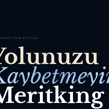
RESMI GIRIŞ NOKTASI
Yolunuzu
Kaybetmeyi
Meritking