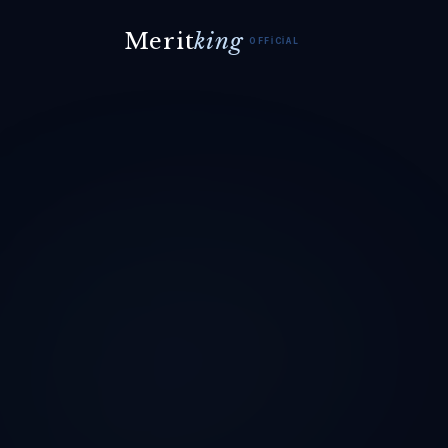
Merit
king
OFFICIAL