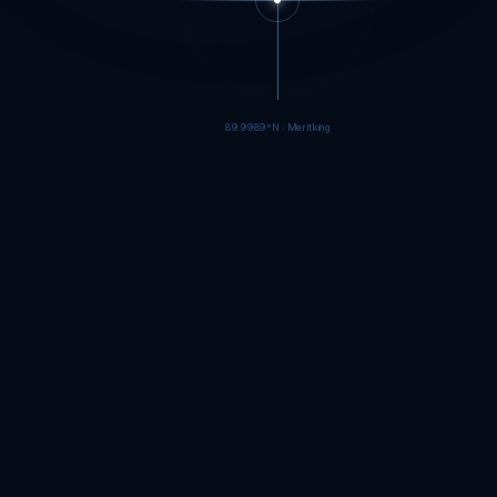
89.9986°N · Meritking