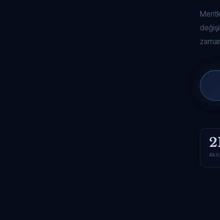
Merit
değişi
zaman
2
Akti