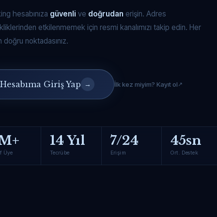
king hesabınıza
güvenli
ve
doğrudan
erişin. Adres
kliklerinden etkilenmemek için resmi kanalımızı takip edin. Her
 doğru noktadasınız.
Hesabıma Giriş Yap
→
İlk kez miyim? Kayıt ol
M+
14 Yıl
7/24
45sn
f Üye
Tecrübe
Erişim
Ort. Destek