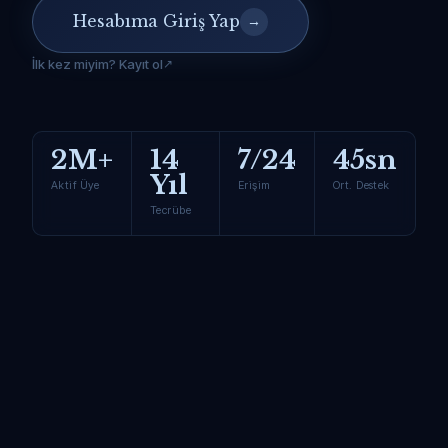
Hesabıma Giriş Yap
→
İlk kez miyim? Kayıt ol
2M+
14
7/24
45sn
Yıl
Aktif Üye
Erişim
Ort. Destek
Tecrübe