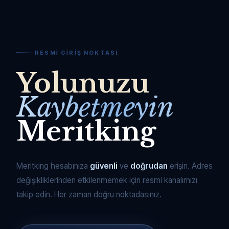
RESMI GIRIŞ NOKTASI
Yolunuzu
Kaybetmeyin
Meritking
Meritking hesabınıza
güvenli
ve
doğrudan
erişin. Adres
değişikliklerinden etkilenmemek için resmi kanalımızı
takip edin. Her zaman doğru noktadasınız.