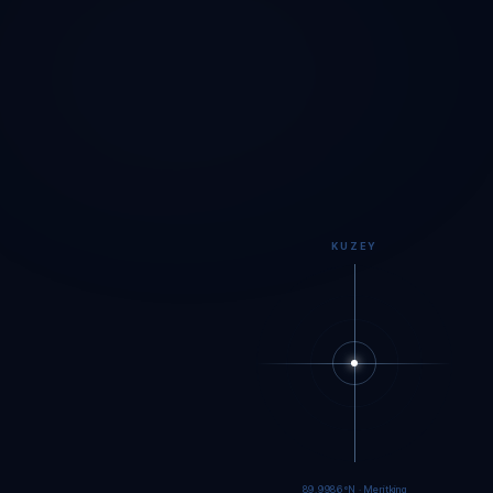
KUZEY
89.9984°N · Meritking