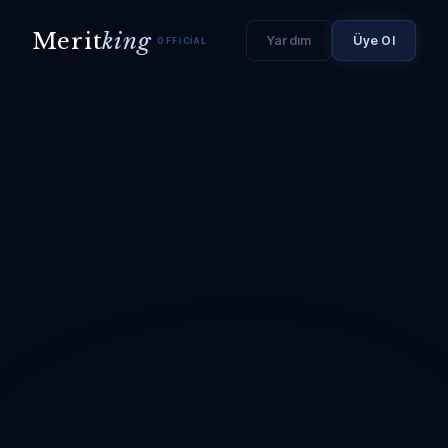
Merit
king
Yardım
Üye Ol
OFFICIAL