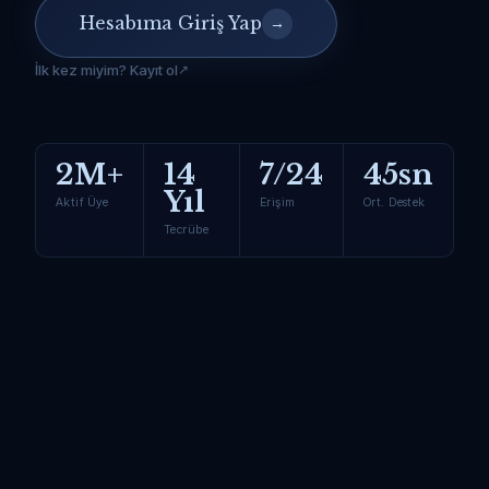
Hesabıma Giriş Yap
→
İlk kez miyim? Kayıt ol
2M+
14
7/24
45sn
Yıl
Aktif Üye
Erişim
Ort. Destek
Tecrübe