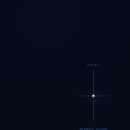
KUZEY
89.9984°N · Meritking