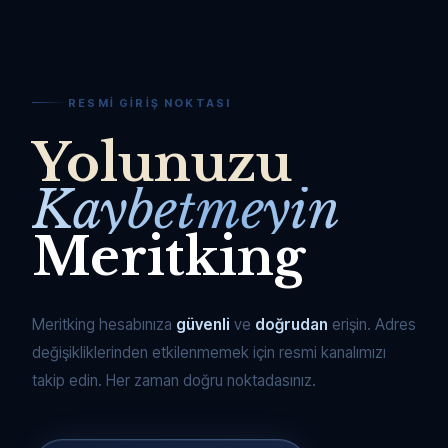
RESMI GIRIŞ NOKTASI
Yolunuzu
Kaybetmeyin
Meritking
Meritking hesabınıza
güvenli
ve
doğrudan
erişin. Adres
değişikliklerinden etkilenmemek için resmi kanalımızı
takip edin. Her zaman doğru noktadasınız.