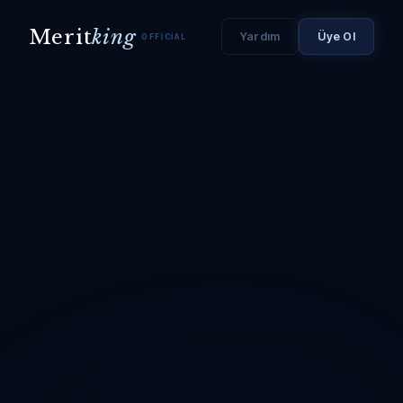
Merit
king
Yardım
Üye Ol
OFFICIAL