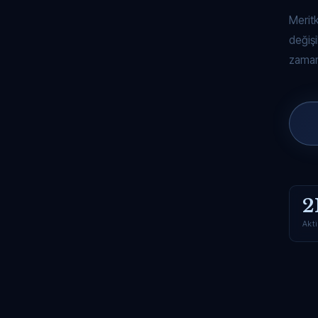
Merit
değişi
zaman
2
Akti