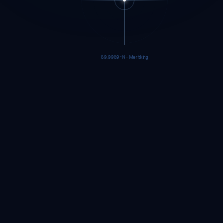
89.9986°N · Meritking