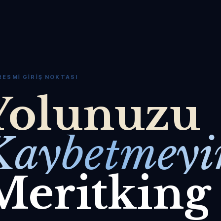
RESMI GIRIŞ NOKTASI
Yolunuzu
Kaybetmeyi
Meritking