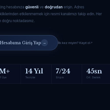
king hesabınıza
güvenli
ve
doğrudan
erişin. Adres
kliklerinden etkilenmemek için resmi kanalımızı takip edin. Her
 doğru noktadasınız.
Hesabıma Giriş Yap
→
İlk kez miyim? Kayıt ol
M+
14 Yıl
7/24
45sn
f Üye
Tecrübe
Erişim
Ort. Destek