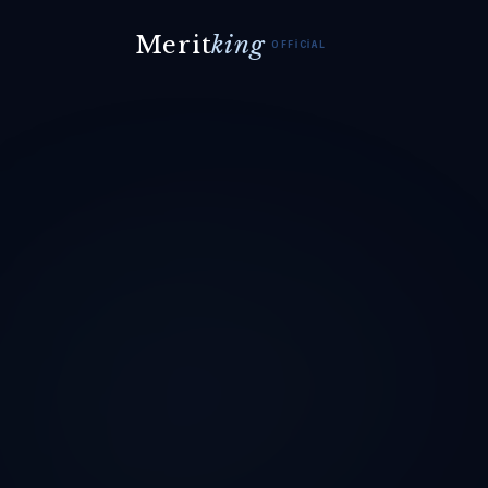
Merit
king
OFFICIAL