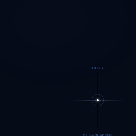
KUZEY
89.9984°N · Meritking