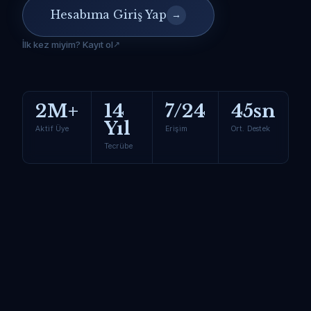
Hesabıma Giriş Yap
→
İlk kez miyim? Kayıt ol
2M+
14
7/24
45sn
Yıl
Aktif Üye
Erişim
Ort. Destek
Tecrübe