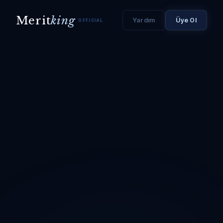
Merit
king
Yardım
Üye Ol
OFFICIAL