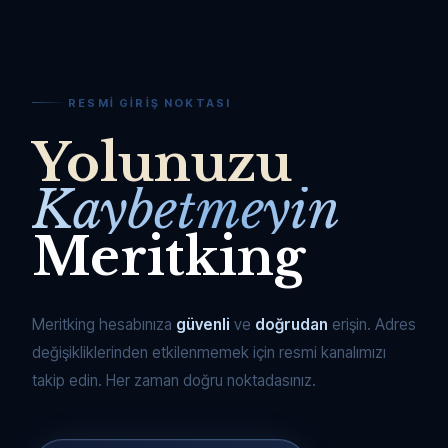
RESMI GIRIŞ NOKTASI
Yolunuzu
Kaybetmeyin
Meritking
Meritking hesabınıza
güvenli
ve
doğrudan
erişin. Adres
değişikliklerinden etkilenmemek için resmi kanalımızı
takip edin. Her zaman doğru noktadasınız.