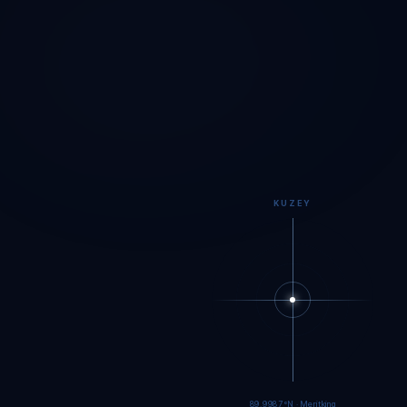
KUZEY
89.9984°N · Meritking