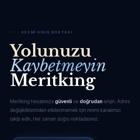
RESMI GIRIŞ NOKTASI
Yolunuzu
Kaybetmeyin
Meritking
Meritking hesabınıza
güvenli
ve
doğrudan
erişin. Adres
değişikliklerinden etkilenmemek için resmi kanalımızı
takip edin. Her zaman doğru noktadasınız.