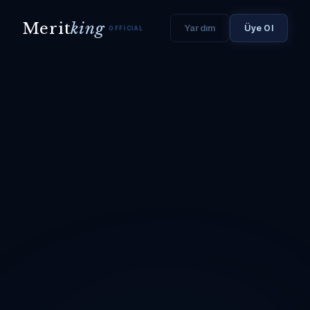
Merit
king
Yardım
Üye Ol
OFFICIAL