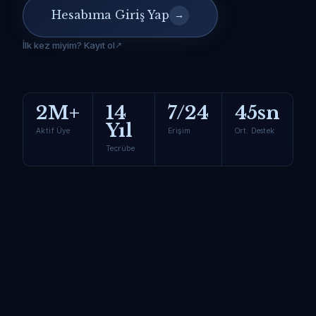
Hesabıma Giriş Yap
→
İlk kez miyim? Kayıt ol
2M+
14
7/24
45sn
Yıl
Aktif Üye
Erişim
Ort. Destek
Tecrübe