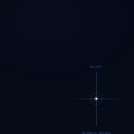
KUZEY
89.9984°N · Meritking