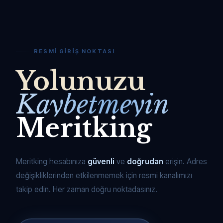
RESMI GIRIŞ NOKTASI
Yolunuzu
Kaybetmeyin
Meritking
Meritking hesabınıza
güvenli
ve
doğrudan
erişin. Adres
değişikliklerinden etkilenmemek için resmi kanalımızı
takip edin. Her zaman doğru noktadasınız.