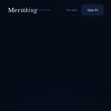
Merit
king
Yardım
Üye Ol
OFFICIAL